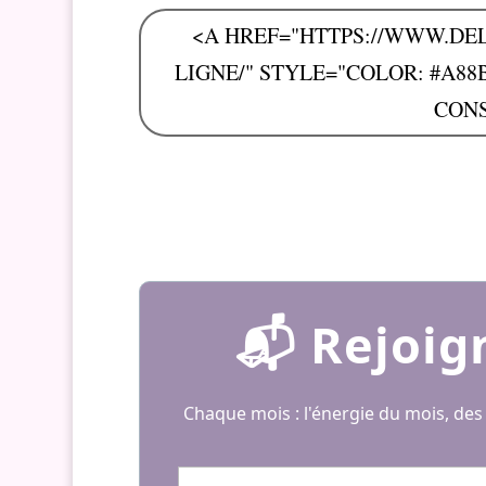
<A HREF="HTTPS://WWW.DE
LIGNE/" STYLE="COLOR: #A88
CONS
📬 Rejoig
Chaque mois : l'énergie du mois, des