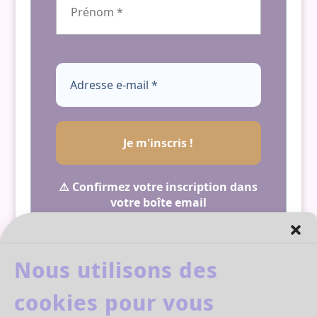
⚠️ Confirmez votre inscription dans
votre boîte email
Nous ne spammons pas ! Consultez
notre
politique de confidentialité
pour plus d’informations.
Nous utilisons des
cookies pour vous