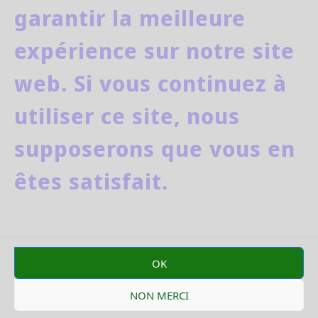
garantir la meilleure
expérience sur notre site
web. Si vous continuez à
facebook
youtube
utiliser ce site, nous
supposerons que vous en
êtes satisfait.
Delphine Garnier
Tél. : 06 29 49 87 75
OK
CONFIDENTIALITÉ
NON MERCI