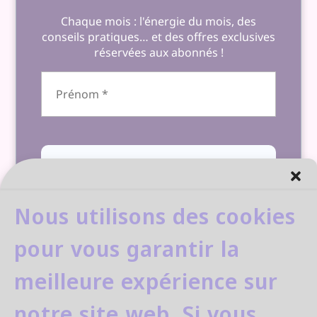
Chaque mois : l'énergie du mois, des
conseils pratiques… et des offres exclusives
réservées aux abonnés !
Nous utilisons des cookies
pour vous garantir la
⚠️ Confirmez votre inscription dans votre
meilleure expérience sur
boîte email
notre site web. Si vous
Nous ne spammons pas ! Consultez notre