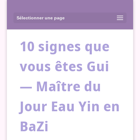
Sélectionner une page
10 signes que
vous êtes Gui
— Maître du
Jour Eau Yin en
BaZi