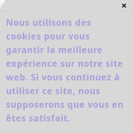
Nous utilisons des
cookies pour vous
⚠️ Confirmez votre inscription dans votre
boîte email
garantir la meilleure
Nous ne spammons pas ! Consultez notre
expérience sur notre site
politique de confidentialité
pour plus
d’informations.
web. Si vous continuez à
utiliser ce site, nous
supposerons que vous en
êtes satisfait.
Delphine Garnier