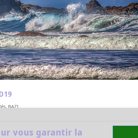
ID19
tés
,
BAZI
 Geng ZI 庚子 Le virus est apparu en Chine en 2019, c’ét
 l’année énergétique du Cochon de Terre. Rappel :
ur vous garantir la
e 4 février. Mais, ce Cochon commençait à...