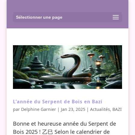
Sélectionner une page
L’année du Serpent de Bois en Bazi
par
Delphine Garnier
|
Jan 23, 2025
|
Actualités
,
BAZI
Bonne et heureuse année du Serpent de
Bois 2025 ! 乙巳 Selon le calendrier de