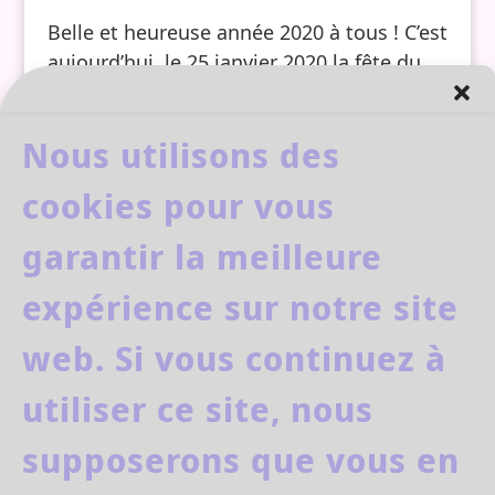
Belle et heureuse année 2020 à tous ! C’est
aujourd’hui, le 25 janvier 2020 la fête du
nouvel an chinois. Près d’un milliard et
demi de personnes célèbrent cette fête.
Nous utilisons des
Pourquoi le 25 janvier ? La date est
calculée selon le calendrier lunaire, après
cookies pour vous
la deuxième...
garantir la meilleure
expérience sur notre site
web. Si vous continuez à
facebook
youtube
utiliser ce site, nous
supposerons que vous en