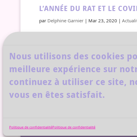
L’ANNÉE DU RAT ET LE COV
par
Delphine Garnier
|
Mar 23, 2020
|
Actuali
Il nous en fait voir ce Rat de Métal !
en décembre, nous étions encore dans
l’année énergétique débute toujours l
Nous utilisons des cookies po
meilleure expérience sur notr
continuez à utiliser ce site,
vous en êtes satisfait.
Delphine Garnier
Tél. : 06 29 49 87 75
Politique de confidentialité
Politique de confidentialité