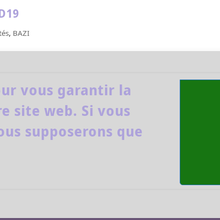
ID19
tés
,
BAZI
 Geng ZI 庚子 Le virus est apparu en Chine en 2019, c’ét
 l’année énergétique du Cochon de Terre. Rappel :
e 4 février. Mais, ce Cochon commençait à...
ur vous garantir la
e site web. Si vous
 nous supposerons que
CONFIDENTIALITÉ