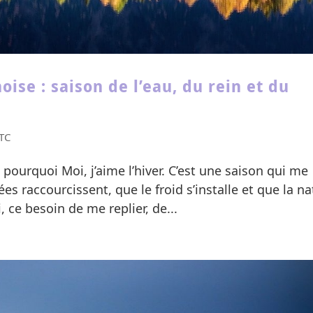
oise : saison de l’eau, du rein et du
TC
re pourquoi Moi, j’aime l’hiver. C’est une saison qui me
s raccourcissent, que le froid s’installe et que la na
, ce besoin de me replier, de...