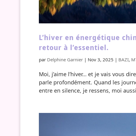
L’hiver en énergétique chin
retour à l’essentiel.
par
Delphine Garnier
|
Nov 3, 2025
|
BAZI
,
M
Moi, j’aime l’hiver… et je vais vous di
parle profondément. Quand les journée
entre en silence, je ressens, moi aussi