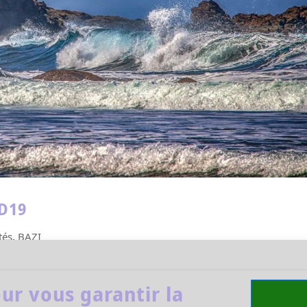
ID19
tés
,
BAZI
 Geng ZI 庚子 Le virus est apparu en Chine en 2019, c’ét
 l’année énergétique du Cochon de Terre. Rappel :
ur vous garantir la
e 4 février. Mais, ce Cochon commençait à...