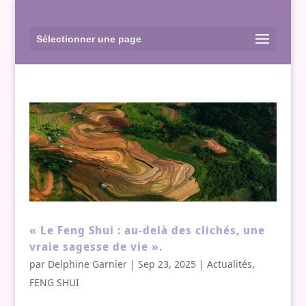
Sélectionner une page
« Le Feng Shui : au-delà des clichés, une
vraie sagesse de vie ».
par
Delphine Garnier
|
Sep 23, 2025
|
Actualités
,
FENG SHUI