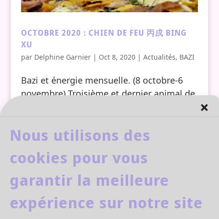
OCTOBRE 2020 : CHIEN DE FEU 丙戌 BING
XU
par
Delphine Garnier
|
Oct 8, 2020
|
Actualités
,
BAZI
Bazi et énergie mensuelle. (8 octobre-6
novembre) Troisième et dernier animal de
l’automne Xu : Le Chien 戌: Xu, Chien en
astrologie chinoise. Étymologie
Nous utilisons des
graphique 戌 : garder les frontières. Cela
correspond bien aux caractéristiques du
cookies pour vous
chien, il protège le...
garantir la meilleure
expérience sur notre site