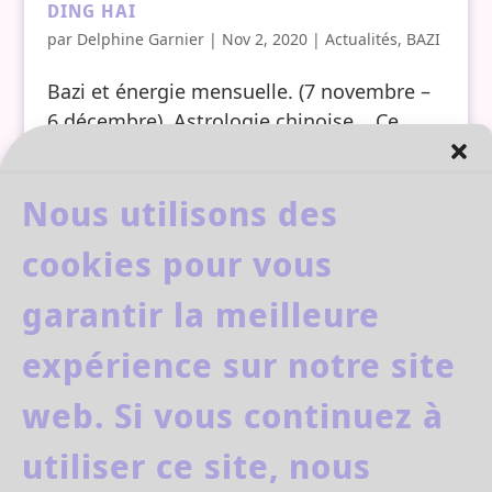
DING HAI
par
Delphine Garnier
|
Nov 2, 2020
|
Actualités
,
BAZI
Bazi et énergie mensuelle. (7 novembre –
6 décembre). Astrologie chinoise. Ce
samedi, 7 novembre nous changeons
d’énergie dans le calendrier énergétique
Nous utilisons des
chinois. Bienvenue au Cochon 亥,
12 ème animal du zodiaque chinois, il
cookies pour vous
marque le début...
garantir la meilleure
expérience sur notre site
web. Si vous continuez à
facebook
youtube
utiliser ce site, nous