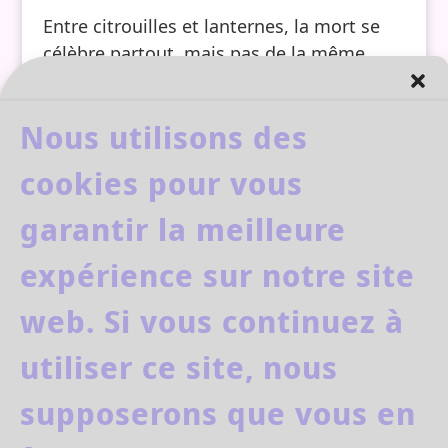
Entre citrouilles et lanternes, la mort se
célèbre partout, mais pas de la même
manière. Halloween, fête occidentale
festive et costumée, envahit le monde
Nous utilisons des
chaque 31 octobre. Pourtant, en Chine, le
Zhongyuan Jie (la Fête des Fantômes )
cookies pour vous
reste une tradition spirituelle...
garantir la meilleure
expérience sur notre site
web. Si vous continuez à
facebook
youtube
utiliser ce site, nous
supposerons que vous en