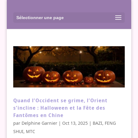
Sélectionner une page
Quand l’Occident se grime, l’Orient
s’incline : Halloween et la Fête des
Fantômes en Chine
par
Delphine Garnier
|
Oct 13, 2025
|
BAZI
,
FENG
SHUI
,
MTC