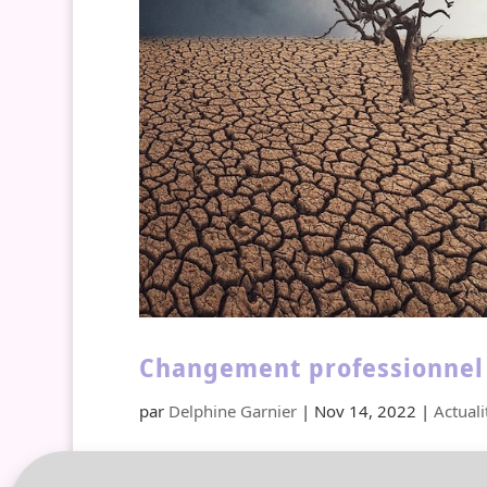
Changement professionnel
par
Delphine Garnier
|
Nov 14, 2022
|
Actuali
« Ras le bol ! Je sature, mon travail 