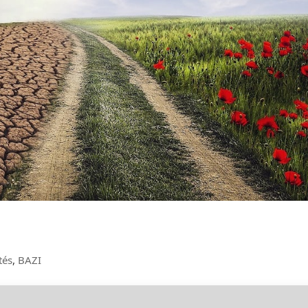
tés
,
BAZI
m’ennuie, il ne correspond pas (ou plus) à mes envies,