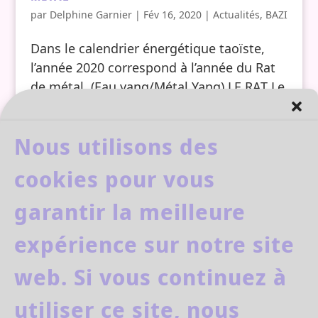
par
Delphine Garnier
|
Fév 16, 2020
|
Actualités
,
BAZI
Dans le calendrier énergétique taoïste,
l’année 2020 correspond à l’année du Rat
de métal. (Eau yang/Métal Yang) LE RAT Le
Rat est associé à l’élément eau Yang, il se
compare à une eau vive, en mouvement
Nous utilisons des
comme un océan, une cascade, un
torrent… Animal rusé avec une...
cookies pour vous
garantir la meilleure
Entrées suivantes »
expérience sur notre site
web. Si vous continuez à
facebook
youtube
utiliser ce site, nous