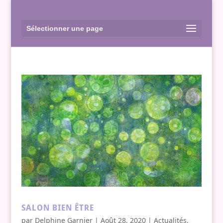
Sélectionner une page
SALON BIEN ÊTRE
par
Delphine Garnier
|
Août 28, 2020
|
Actualités
,