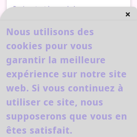
Bonjour tout le monde !
par
Delphine Garnier
|
Jan 8, 2020
|
Non classé
Nous utilisons des
Bienvenue sur WordPress. Ceci est votre
premier article. Modifiez où supprimez-le,
cookies pour vous
puis commencez à écrire !
garantir la meilleure
expérience sur notre site
web. Si vous continuez à
facebook
youtube
utiliser ce site, nous
supposerons que vous en
êtes satisfait.
Delphine Garnier