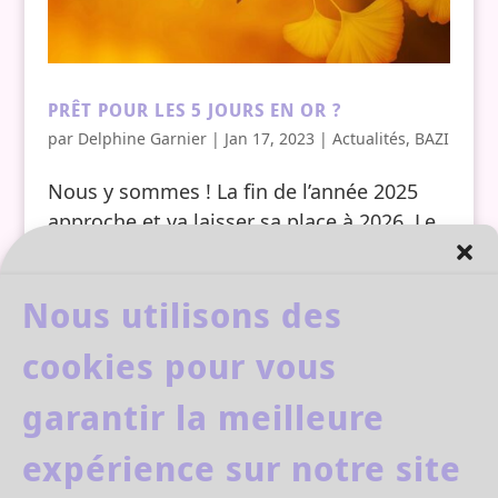
PRÊT POUR LES 5 JOURS EN OR ?
par
Delphine Garnier
|
Jan 17, 2023
|
Actualités
,
BAZI
Nous y sommes ! La fin de l’année 2025
approche et va laisser sa place à 2026. Le
Serpent s’en va, le Cheval de Feu galope
vers nous. Avant de se brancher à la
Nous utilisons des
nouvelle année énergétique faut-il encore
se débrancher de celle de 2025. Cette
cookies pour vous
période de...
garantir la meilleure
expérience sur notre site