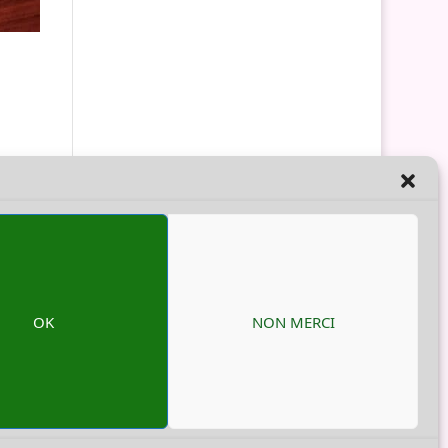
l’Eau
OK
NON MERCI