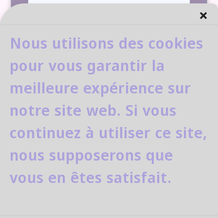
Nous utilisons des cookies
pour vous garantir la
⚠️ Confirmez votre inscription dans votre
meilleure expérience sur
boîte email
notre site web. Si vous
Nous ne spammons pas ! Consultez notre
politique de confidentialité
pour plus
continuez à utiliser ce site,
d’informations.
nous supposerons que
vous en êtes satisfait.
Delphine Garnier
Tél. : 06 29 49 87 75